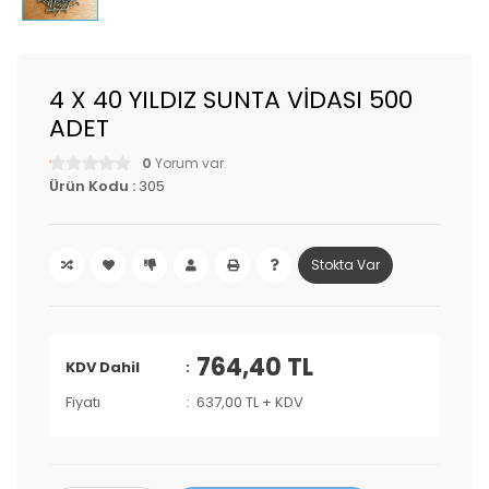
4 X 40 YILDIZ SUNTA VİDASI 500
ADET
0
Yorum var.
Ürün Kodu :
305
Stokta Var
764,40 TL
KDV Dahil
Fiyatı
637,00 TL + KDV